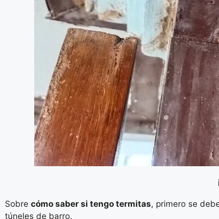
Sobre
cómo saber si tengo termitas
, primero se deb
túneles de barro.