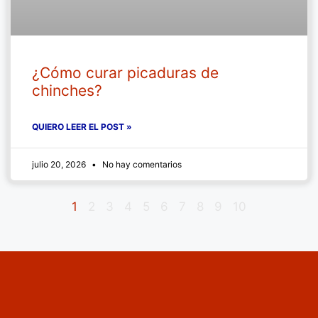
¿Cómo curar picaduras de
chinches?
QUIERO LEER EL POST »
julio 20, 2026
No hay comentarios
1
2
3
4
5
6
7
8
9
10