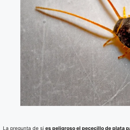
La pregunta de si
es peligroso el pececillo de plat