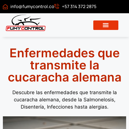
info@fumycontrol.co
+57 314 372 2875
Descargar certificado
Enfermedades que
transmite la
cucaracha alemana
Descubre las enfermedades que transmite la
cucaracha alemana, desde la Salmonelosis,
Disentería, Infecciones hasta alergias.