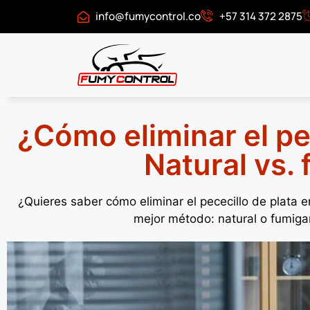
info@fumycontrol.co
+57 314 372 2875
¿Cómo eliminar el pe
Natural vs.
¿Quieres saber cómo eliminar el pececillo de plata 
mejor método: natural o fumigar